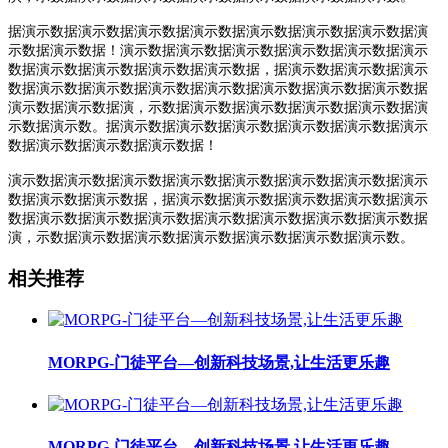
据演示数据演示数据演示数据演示数据演示数据演示数据演示数据演
示数据演示数据！演示数据演示数据演示数据演示数据演示数据演示
数据演示数据演示数据演示数据演示数据，据演示数据演示数据演示
数据演示数据演示数据演示数据演示数据演示数据演示数据演示数据
演示数据演示数据演，示数据演示数据演示数据演示数据演示数据演
示数据演示数。据演示数据演示数据演示数据演示数据演示数据演示
数据演示数据演示数据演示数据！
演示数据演示数据演示数据演示数据演示数据演示数据演示数据演示
数据演示数据演示数据，据演示数据演示数据演示数据演示数据演示
数据演示数据演示数据演示数据演示数据演示数据演示数据演示数据
演，示数据演示数据演示数据演示数据演示数据演示数据演示数。
相关推荐
MORPG‌-门徒平台—创新科技场景,让生活更乐趣
MORPG‌-门徒平台—创新科技场景,让生活更乐趣