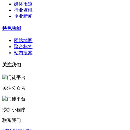
媒体报道
行业资讯
企业新闻
特色功能
网站地图
聚合标签
站内搜索
关注我们
关注公众号
添加小程序
联系我们