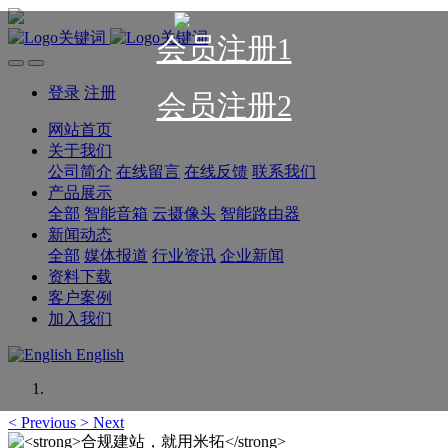
会员注册1
登录
注册
会员注册2
网站首页
关于我们
公司简介
在线留言
在线反馈
联系我们
产品展示
全部
智能音箱
云摄像头
智能路由器
新闻动态
全部
媒体报道
行业资讯
企业新闻
资料下载
客户案例
加入我们
English
<
Previous
>
Next