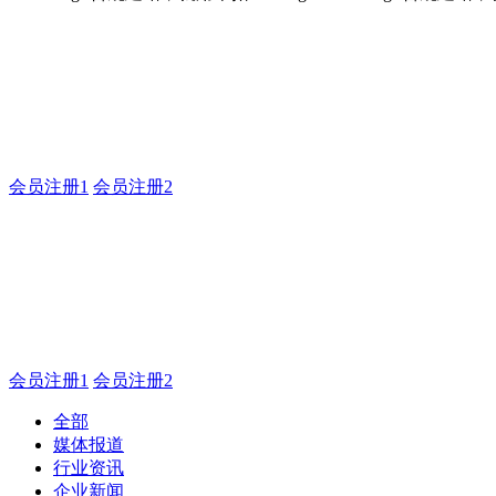
合规建站，就用米拓
12年专注于米拓企业建站系统的研发，为你提供合规、安全、
会员注册1
会员注册2
合规建站，就用米拓
12年专注于米拓企业建站系统的研发，为你提供合规、安全、
会员注册1
会员注册2
全部
媒体报道
行业资讯
企业新闻