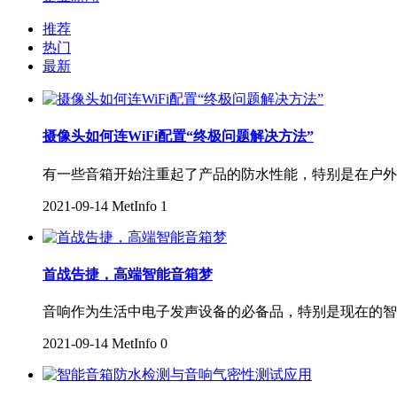
推荐
热门
最新
摄像头如何连WiFi配置“终极问题解决方法”
有一些音箱开始注重起了产品的防水性能，特别是在户外
2021-09-14
MetInfo
1
首战告捷，高端智能音箱梦
音响作为生活中电子发声设备的必备品，特别是现在的智
2021-09-14
MetInfo
0