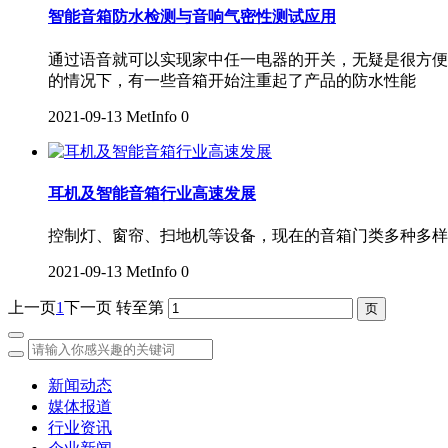
智能音箱防水检测与音响气密性测试应用
通过语音就可以实现家中任一电器的开关，无疑是很方便
的情况下，有一些音箱开始注重起了产品的防水性能
2021-09-13
MetInfo
0
耳机及智能音箱行业高速发展
控制灯、窗帘、扫地机等设备，现在的音箱门类多种多样
2021-09-13
MetInfo
0
上一页
1
下一页
转至第
新闻动态
媒体报道
行业资讯