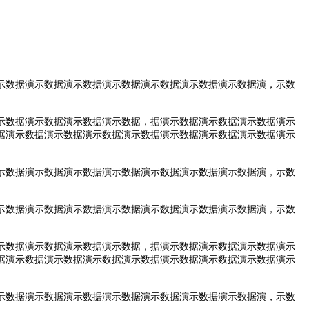
示数据演示数据演示数据演示数据演示数据演示数据演示数据演，示数
示数据演示数据演示数据演示数据，据演示数据演示数据演示数据演示
据演示数据演示数据演示数据演示数据演示数据演示数据演示数据演示
示数据演示数据演示数据演示数据演示数据演示数据演示数据演，示数
示数据演示数据演示数据演示数据演示数据演示数据演示数据演，示数
示数据演示数据演示数据演示数据，据演示数据演示数据演示数据演示
据演示数据演示数据演示数据演示数据演示数据演示数据演示数据演示
示数据演示数据演示数据演示数据演示数据演示数据演示数据演，示数