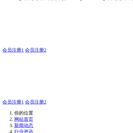
合规建站，就用米拓
12年专注于米拓企业建站系统的研发，为你提供合规、安全、
会员注册1
会员注册2
合规建站，就用米拓
12年专注于米拓企业建站系统的研发，为你提供合规、安全、
会员注册1
会员注册2
你的位置
网站首页
新闻动态
行业资讯