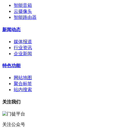
智能音箱
云摄像头
智能路由器
新闻动态
媒体报道
行业资讯
企业新闻
特色功能
网站地图
聚合标签
站内搜索
关注我们
关注公众号