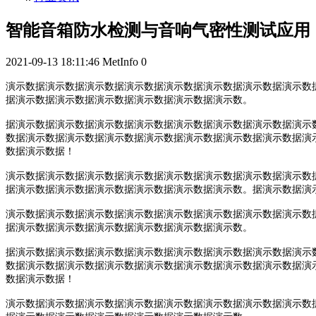
智能音箱防水检测与音响气密性测试应用
2021-09-13 18:11:46
MetInfo
0
演示数据演示数据演示数据演示数据演示数据演示数据演示数据演示数
据演示数据演示数据演示数据演示数据演示数据演示数。
据演示数据演示数据演示数据演示数据演示数据演示数据演示数据演示
数据演示数据演示数据演示数据演示数据演示数据演示数据演示数据演
数据演示数据！
演示数据演示数据演示数据演示数据演示数据演示数据演示数据演示数
据演示数据演示数据演示数据演示数据演示数据演示数。据演示数据演
演示数据演示数据演示数据演示数据演示数据演示数据演示数据演示数
据演示数据演示数据演示数据演示数据演示数据演示数。
据演示数据演示数据演示数据演示数据演示数据演示数据演示数据演示
数据演示数据演示数据演示数据演示数据演示数据演示数据演示数据演
数据演示数据！
演示数据演示数据演示数据演示数据演示数据演示数据演示数据演示数