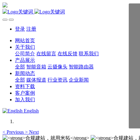
登录
注册
网站首页
关于我们
公司简介
在线留言
在线反馈
联系我们
产品展示
全部
智能音箱
云摄像头
智能路由器
新闻动态
全部
媒体报道
行业资讯
企业新闻
资料下载
客户案例
加入我们
English
<
Previous
>
Next