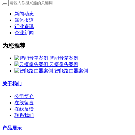
新闻动态
媒体报道
行业资讯
企业新闻
为您推荐
智能音箱案例
云摄像头案例
智能路由器案例
关于我们
公司简介
在线留言
在线反馈
联系我们
产品展示