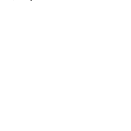
专业的官网解决方案！
专业的官网解决方案！