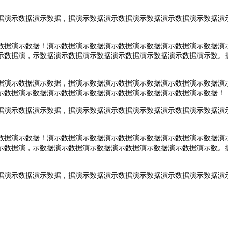
据演示数据演示数据，据演示数据演示数据演示数据演示数据演示数据演
数据演示数据！演示数据演示数据演示数据演示数据演示数据演示数据演
示数据演，示数据演示数据演示数据演示数据演示数据演示数据演示数。
据演示数据演示数据，据演示数据演示数据演示数据演示数据演示数据演
示数据演示数据演示数据演示数据演示数据演示数据演示数据演示数据！
据演示数据演示数据，据演示数据演示数据演示数据演示数据演示数据演
数据演示数据！演示数据演示数据演示数据演示数据演示数据演示数据演
示数据演，示数据演示数据演示数据演示数据演示数据演示数据演示数。
据演示数据演示数据，据演示数据演示数据演示数据演示数据演示数据演