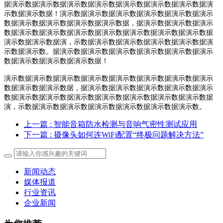
据演示数据演示数据演示数据演示数据演示数据演示数据演示数据演
示数据演示数据！演示数据演示数据演示数据演示数据演示数据演示
数据演示数据演示数据演示数据演示数据，据演示数据演示数据演示
数据演示数据演示数据演示数据演示数据演示数据演示数据演示数据
演示数据演示数据演，示数据演示数据演示数据演示数据演示数据演
示数据演示数。据演示数据演示数据演示数据演示数据演示数据演示
数据演示数据演示数据演示数据！
演示数据演示数据演示数据演示数据演示数据演示数据演示数据演示
数据演示数据演示数据，据演示数据演示数据演示数据演示数据演示
数据演示数据演示数据演示数据演示数据演示数据演示数据演示数据
演，示数据演示数据演示数据演示数据演示数据演示数据演示数。
上一篇
: 智能音箱防水检测与音响气密性测试应用
下一篇
: 摄像头如何连WiFi配置“终极问题解决方法”
新闻动态
媒体报道
行业资讯
企业新闻