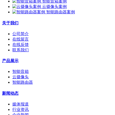
智能音箱案例
云摄像头案例
智能路由器案例
关于我们
公司简介
在线留言
在线反馈
联系我们
产品展示
智能音箱
云摄像头
智能路由器
新闻动态
媒体报道
行业资讯
企业新闻