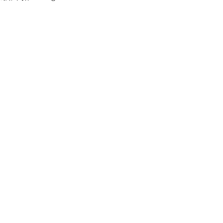
专业的官网解决方案！
专业的官网解决方案！